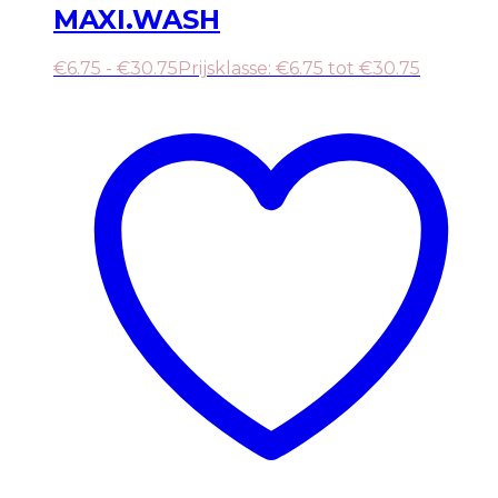
MAXI.WASH
€
6.75
-
€
30.75
Prijsklasse: €6.75 tot €30.75