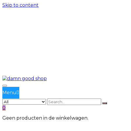
Skip to content
Gratis verzenden vanaf €90
Maak een afspraak bij Damn Good Hair >>
Menu
0
Geen producten in de winkelwagen.
TAG:
DETOX & BALANCE