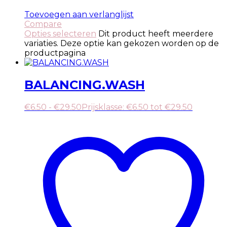
Toevoegen aan verlanglijst
Compare
Opties selecteren
Dit product heeft meerdere
variaties. Deze optie kan gekozen worden op de
productpagina
BALANCING.WASH
€
6.50
-
€
29.50
Prijsklasse: €6.50 tot €29.50