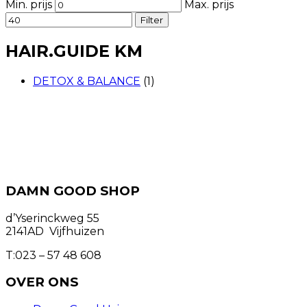
Min. prijs
Max. prijs
Filter
HAIR.GUIDE KM
DETOX & BALANCE
(1)
Gratis verzenden vanaf €90
Bestelling afhalen ook mogelijk
DAMN GOOD SHOP
d’Yserinckweg 55
2141AD Vijfhuizen
T:023 – 57 48 608
OVER ONS